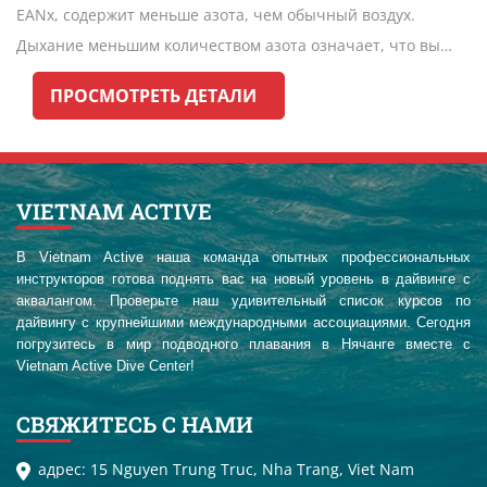
EANx, содержит меньше азота, чем обычный воздух.
Дыхание меньшим количеством азота означает, что вы
можете наслаждаться более длительными погружениями и
ПРОСМОТРЕТЬ ДЕТАЛИ
более короткими поверхностными интервалами.
Неудивительно, что Обогащенный воздух Дайвер является
самым популярным специализированным курсом.
VIETNAM ACTIVE
В Vietnam Active наша команда опытных профессиональных
инструкторов готова поднять вас на новый уровень в дайвинге с
аквалангом. Проверьте наш удивительный список курсов по
дайвингу с крупнейшими международными ассоциациями. Сегодня
погрузитесь в мир подводного плавания в Нячанге вместе с
Vietnam Active Dive Center!
СВЯЖИТЕСЬ С НАМИ
адрес: 15 Nguyen Trung Truc, Nha Trang, Viet Nam